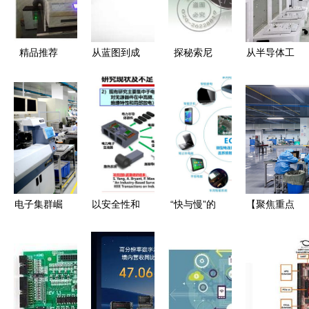
色转型之路
品技术开发
新浪潮
精品推荐
从蓝图到成
探秘索尼
从半导体工
深圳市柯尼
品的工程美
CR1216纽
厂走向全世
森电子科技
学 解析现
扣电池 3V
界 电子产
公司——电
代电子产品
锂电芯如何
品的技术开
子产品技术
的结构设计
驱动电子产
发之路
开发的领航
和技术开发
品技术革新
者
电子集群崛
以安全性和
“快与慢”的
【聚焦重点
起，睦岗为
可靠性研究
真命题 从
项目建设】
何成为广东
推动电力电
全球手机销
新引擎，新
省电子元器
子技术可持
量下滑看电
动能！湖北
件重镇？
续发展与应
连技术何以
优耐奇智能
用
站稳连接器
科技助力崇