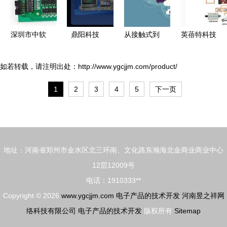
赛道
阳电子信息
产业腾飞
深圳市中软
鼎阳科技
从接触式到
英蓓特科技
创芯电子
2025交亮
活体识别
推出功能完
以技术创新
眼成绩单
指纹与指静
善的SoC
如若转载，请注明出处：http://www.ygcjjm.com/product/
驱动电子产
营收增长
脉识别技术
FPGA开发
1
2
3
4
5
下一页
品研发之路
21%，净利
的发展历程
套件Lark
双增超26%
及其在电子
Board，为
彰显电子技
产品中的应
电子产品技
术开发实力
用
术开发注入
地址：河南省郑州市金水区北三环南、文化路东瀚海北金商业商业中心
新动能
12层12009号
电话：1910333**
Copyright © 2026
www.ygcjjm.com
电子产品的技术开发
河南昱之祥网
络科技有限公司
电子产品的技术开发
版权所有
Sitemap