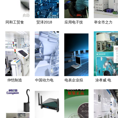
同和工贸食
贸泽2018
应用电子技
举全市之力
品机械 电
上半年新增
术就业前景
掀发展热潮
子技术创新
25家供应商
分析 好就
——桂林市
与项目新动
丰富产品线
业吗？
推动工业振
态引领行业
进一步扩容
兴纪实·电
升级
子产品技术
开发篇
仲恺制造
中国动力电
电表企业拟
涂孝威 电
业“绿”意为
池产业新技
200万元寻
子技术开发
何这样浓？
术与新成果
求产品技术
的创新驱动
——电子技
集中亮相，
解决方案
者
术开发的绿
驱动电子产