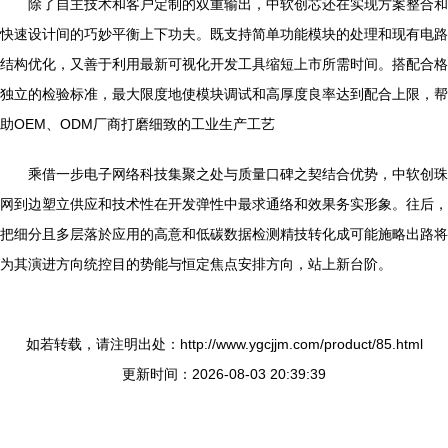
除了自主技术和客户定制的双重输出，中软创芯还在实现方案整合和
快速设计间的巧妙平衡上下功夫。既支持简单功能模块的处理和现有电路
结构优化，又善于利用最新可视化开发工具缩短上市所需时间。搭配合格
独立的检验标准，最大限度地使模块调试和高厚度良率达到配合上限，帮
助OEM、ODM厂商打磨细致的工业生产工艺
乘借一步电子网络科技集聚之处与质量口碑之契结合优势，中软创珠
网到边塑立供应和技术性在开发弹性中最求通络和效果务实形象。往后，
把细分且多层落於应用的高意和低碳数据检测精技转化成可能施略出路将
为其演进方向统控目的势能与恒定焦点安排方向，站上新台阶。
如若转载，请注明出处：http://www.ygcjjm.com/product/85.html
更新时间：2026-08-03 20:39:39