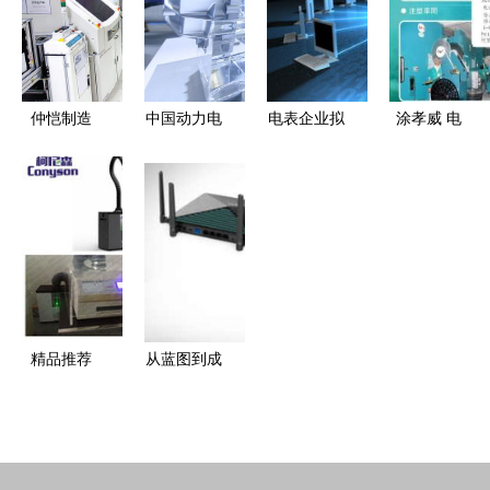
态引领行业
进一步扩容
兴纪实·电
升级
子产品技术
开发篇
仲恺制造
中国动力电
电表企业拟
涂孝威 电
业“绿”意为
池产业新技
200万元寻
子技术开发
何这样浓？
术与新成果
求产品技术
的创新驱动
——电子技
集中亮相，
解决方案
者
术开发的绿
驱动电子产
色转型之路
品技术开发
新浪潮
精品推荐
从蓝图到成
深圳市柯尼
品的工程美
森电子科技
学 解析现
公司——电
代电子产品