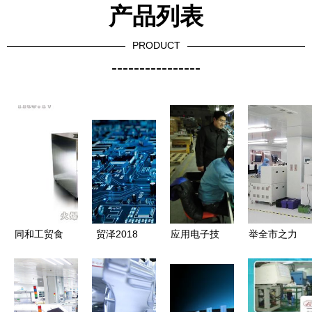
产品列表
PRODUCT
----------------
同和工贸食
贸泽2018
应用电子技
举全市之力
品机械 电
上半年新增
术就业前景
掀发展热潮
子技术创新
25家供应商
分析 好就
——桂林市
与项目新动
丰富产品线
业吗？
推动工业振